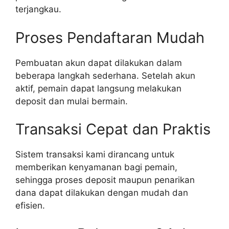
terjangkau.
Proses Pendaftaran Mudah
Pembuatan akun dapat dilakukan dalam
beberapa langkah sederhana. Setelah akun
aktif, pemain dapat langsung melakukan
deposit dan mulai bermain.
Transaksi Cepat dan Praktis
Sistem transaksi kami dirancang untuk
memberikan kenyamanan bagi pemain,
sehingga proses deposit maupun penarikan
dana dapat dilakukan dengan mudah dan
efisien.