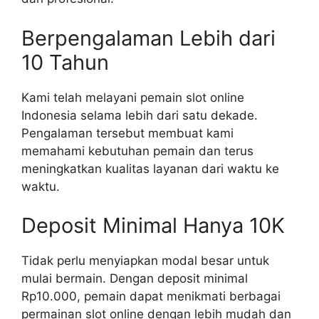
Berpengalaman Lebih dari
10 Tahun
Kami telah melayani pemain slot online
Indonesia selama lebih dari satu dekade.
Pengalaman tersebut membuat kami
memahami kebutuhan pemain dan terus
meningkatkan kualitas layanan dari waktu ke
waktu.
Deposit Minimal Hanya 10K
Tidak perlu menyiapkan modal besar untuk
mulai bermain. Dengan deposit minimal
Rp10.000, pemain dapat menikmati berbagai
permainan slot online dengan lebih mudah dan